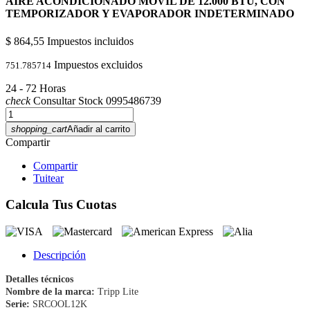
AIRE ACONDICIONADO MOVIL DE 12.000 BTU, CON
TEMPORIZADOR Y EVAPORADOR INDETERMINADO
$ 864,55
Impuestos incluidos
Impuestos excluidos
751.785714
24 - 72 Horas
check
Consultar Stock 0995486739
shopping_cart
Añadir al carrito
Compartir
Compartir
Tuitear
Calcula Tus Cuotas
Descripción
Detalles técnicos
Nombre de la marca:
Tripp Lite
Serie:
SRCOOL12K