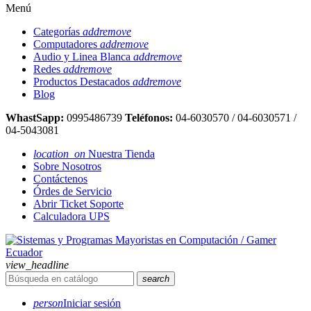
Menú
Categorías
add
remove
Computadores
add
remove
Audio y Linea Blanca
add
remove
Redes
add
remove
Productos Destacados
add
remove
Blog
WhastSapp:
0995486739
Teléfonos:
04-6030570 / 04-6030571 /
04-5043081
location_on
Nuestra Tienda
Sobre Nosotros
Contáctenos
Órdes de Servicio
Abrir Ticket Soporte
Calculadora UPS
view_headline
search
person
Iniciar sesión