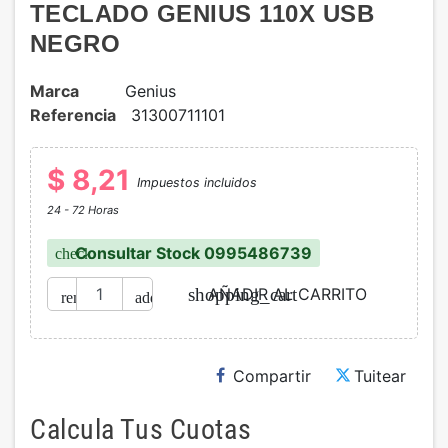
TECLADO GENIUS 110X USB
NEGRO
Marca
Genius
Referencia
31300711101
$ 8,21
Impuestos incluidos
24 - 72 Horas
Consultar Stock 0995486739
check
AÑADIR AL CARRITO
shopping_cart
remove
add
Compartir
Tuitear
Calcula Tus Cuotas