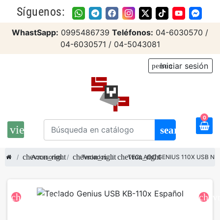
Síguenos:
WhastSapp:
0995486739
Teléfonos:
04-6030570 /
04-6030571 / 04-5043081
Iniciar sesión
person
0
view_headline
search
chevron_right
chevron_right
chevron_right
Accesorios
Teclados
TECLADO GENIUS 110X USB N
chevron_left
chev