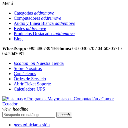
Menú
Categorías
add
remove
Computadores
add
remove
Audio y Linea Blanca
add
remove
Redes
add
remove
Productos Destacados
add
remove
Blog
WhastSapp:
0995486739
Teléfonos:
04-6030570 / 04-6030571 /
04-5043081
location_on
Nuestra Tienda
Sobre Nosotros
Contáctenos
Órdes de Servicio
Abrir Ticket Soporte
Calculadora UPS
view_headline
search
person
Iniciar sesión