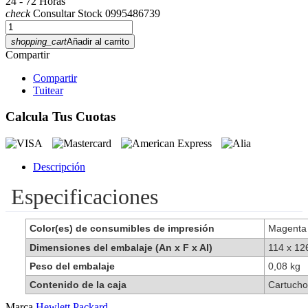
24 - 72 Horas
check
Consultar Stock 0995486739
shopping_cart
Añadir al carrito
Compartir
Compartir
Tuitear
Calcula Tus Cuotas
Descripción
Especificaciones
Color(es) de consumibles de impresión
Magent
Dimensiones del embalaje (An x F x Al)
114 x 1
Peso del embalaje
0,08 kg
Contenido de la caja
Cartucho
Marca
Hewlett Packard