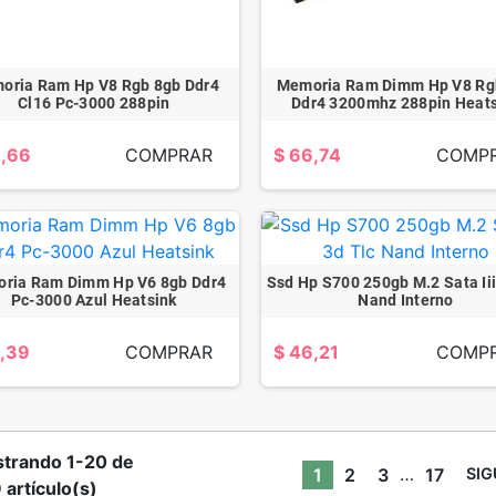
oria Ram Hp V8 Rgb 8gb Ddr4
Memoria Ram Dimm Hp V8 Rg
Cl16 Pc-3000 288pin
Ddr4 3200mhz 288pin Heats
3,66
COMPRAR
$ 66,74
COMP
ria Ram Dimm Hp V6 8gb Ddr4
Ssd Hp S700 250gb M.2 Sata Iii
Pc-3000 Azul Heatsink
Nand Interno
3,39
COMPRAR
$ 46,21
COMP
trando 1-20 de
…
1
2
3
17
SIG
 artículo(s)