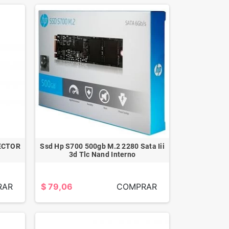
ECTOR
Ssd Hp S700 500gb M.2 2280 Sata Iii
3d Tlc Nand Interno
LAVADORA
SAMSUNG
AUTOMATICA
RAR
$ 79,06
COMPRAR
INVERTER 14KG
SILVER
$ 482,57