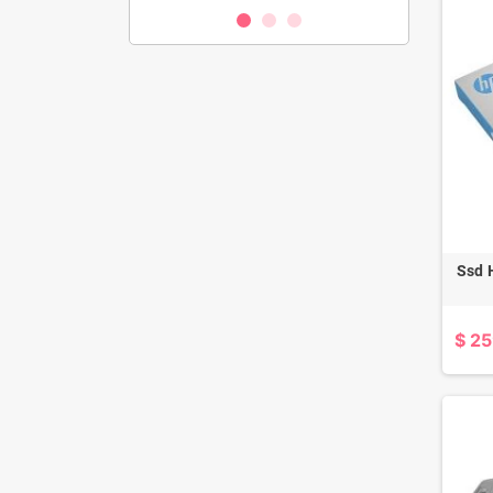
Ssd 
$ 2