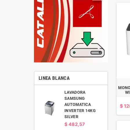
LINEA BLANCA
MONO
MABE LAVADORA
LAVADORA
WI
BLANCA
SAMSUNG
AUTOMATICA 16
AUTOMATICA
$ 12
KILOS
INVERTER 14KG
SILVER
$ 501,56
$ 482,57