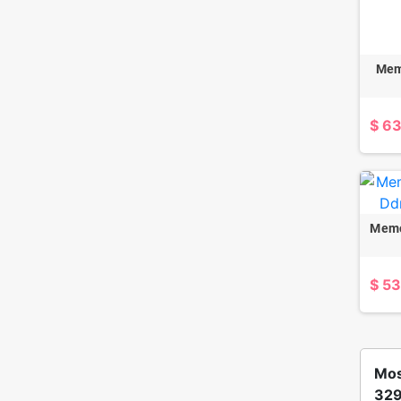
Mem
$ 6
Memo
$ 5
Mos
329