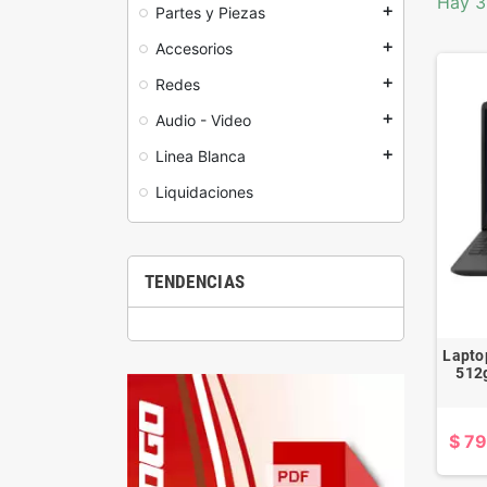
Hay 3
Partes y Piezas
add
Accesorios
add
Redes
add
Audio - Video
add
Linea Blanca
add
Liquidaciones
TENDENCIAS
Lapto
512g
$ 7