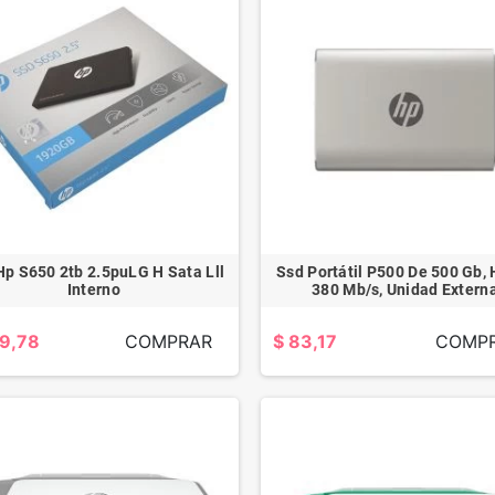
Hp S650 2tb 2.5puLG H Sata Lll
Ssd Portátil P500 De 500 Gb,
Interno
380 Mb/s, Unidad Extern
59,78
COMPRAR
$ 83,17
COMP