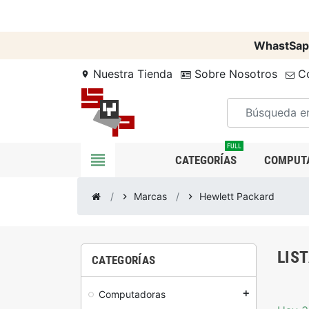
WhastSap
Nuestra Tienda
Sobre Nosotros
Co
location_on
FULL
view_headline
CATEGORÍAS
COMPUT
Marcas
Hewlett Packard
chevron_right
chevron_right
LIS
CATEGORÍAS
Computadoras
add