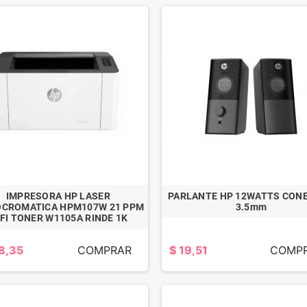
IMPRESORA HP LASER
PARLANTE HP 12WATTS CON
CROMATICA HPM107W 21 PPM
3.5mm
SAMSUNG
MABE LAVADORA
FI TONER W1105A RINDE 1K
LAVADORA/SECADORA
BLANCA
ELECTRICA TODO EN
AUTOMATICA 16
8,35
COMPRAR
$ 19,51
COMP
1 INVERTER/ 9KILOS
KILOS
$ 1.231,89
$ 501,56