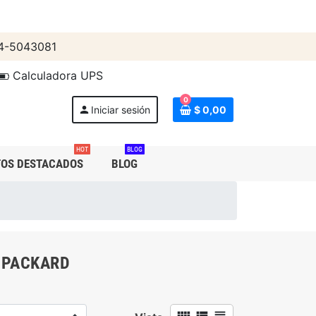
4-5043081
Calculadora UPS
0
person
Iniciar sesión
$ 0,00
HOT
BLOG
OS DESTACADOS
BLOG
 PACKARD