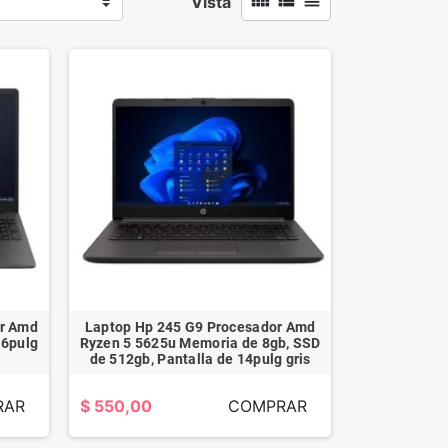
view_comfy
view_list
view_headline
Vista
or Amd
Laptop Hp 245 G9 Procesador Amd
.6pulg
Ryzen 5 5625u Memoria de 8gb, SSD
de 512gb, Pantalla de 14pulg gris
RAR
$ 550,00
COMPRAR