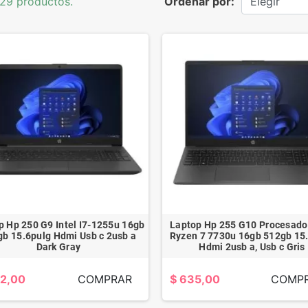
29 productos.
Ordenar por:
Elegir
p Hp 250 G9 Intel I7-1255u 16gb
Laptop Hp 255 G10 Procesad
b 15.6pulg Hdmi Usb c 2usb a
Ryzen 7 7730u 16gb 512gb 15
Dark Gray
Hdmi 2usb a, Usb c Gris
92,00
COMPRAR
$ 635,00
COMP