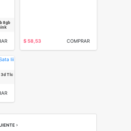
b 8gb
ink
RAR
$ 58,53
COMPRAR
 3d Tlc
RAR
UIENTE
navigate_next