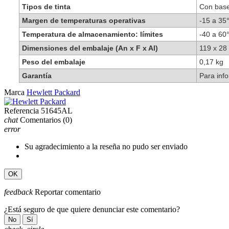
Tipos de tinta
Con bas
Margen de temperaturas operativas
-15 a 35
Temperatura de almacenamiento: límites
-40 a 60
Dimensiones del embalaje (An x F x Al)
119 x 2
Peso del embalaje
0,17 kg
Garantía
Para inf
Marca
Hewlett Packard
Referencia
51645AL
chat
Comentarios
(0)
error
Su agradecimiento a la reseña no pudo ser enviado
OK
feedback
Reportar comentario
¿Está seguro de que quiere denunciar este comentario?
No
Sí