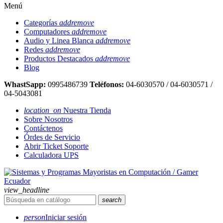
Menú
Categorías
add
remove
Computadores
add
remove
Audio y Linea Blanca
add
remove
Redes
add
remove
Productos Destacados
add
remove
Blog
WhastSapp:
0995486739
Teléfonos:
04-6030570 / 04-6030571 /
04-5043081
location_on
Nuestra Tienda
Sobre Nosotros
Contáctenos
Órdes de Servicio
Abrir Ticket Soporte
Calculadora UPS
view_headline
search
person
Iniciar sesión