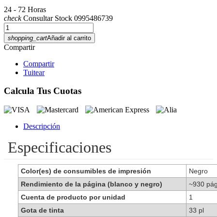
24 - 72 Horas
check
Consultar Stock 0995486739
shopping_cart
Añadir al carrito
Compartir
Compartir
Tuitear
Calcula Tus Cuotas
Descripción
Especificaciones
Color(es) de consumibles de impresión
Negro
Rendimiento de la página (blanco y negro)
~930 pág
Cuenta de producto por unidad
1
Gota de tinta
33 pl