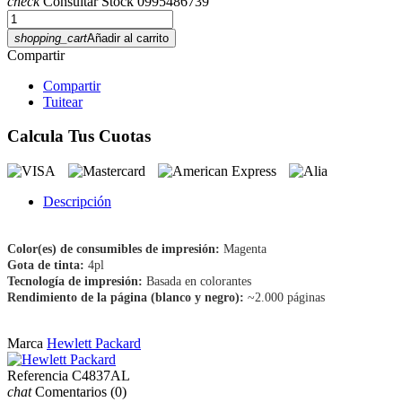
check
Consultar Stock 0995486739
shopping_cart
Añadir al carrito
Compartir
Compartir
Tuitear
Calcula Tus Cuotas
Descripción
Color(es) de consumibles de impresión:
Magenta
Gota de tinta:
4pl
Tecnología de impresión:
Basada en colorantes
Rendimiento de la página (blanco y negro):
~2.000 páginas
Marca
Hewlett Packard
Referencia
C4837AL
chat
Comentarios
(0)