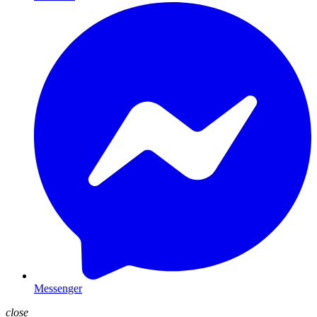
Messenger
close