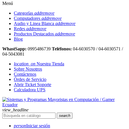
Menú
Categorías
add
remove
Computadores
add
remove
Audio y Linea Blanca
add
remove
Redes
add
remove
Productos Destacados
add
remove
Blog
WhastSapp:
0995486739
Teléfonos:
04-6030570 / 04-6030571 /
04-5043081
location_on
Nuestra Tienda
Sobre Nosotros
Contáctenos
Órdes de Servicio
Abrir Ticket Soporte
Calculadora UPS
view_headline
search
person
Iniciar sesión