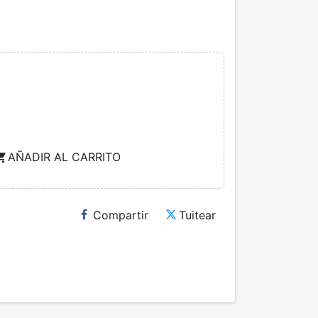
AÑADIR AL CARRITO
ng_cart
Compartir
Tuitear