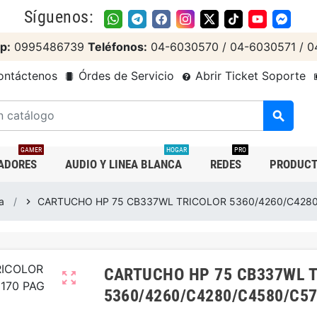
Síguenos:
p:
0995486739
Teléfonos:
04-6030570 / 04-6030571 / 0
ntáctenos
Órdes de Servicio
Abrir Ticket Soporte
search
GAMER
HOGAR
PRO
ADORES
AUDIO Y LINEA BLANCA
REDES
PRODUCT
a
CARTUCHO HP 75 CB337WL TRICOLOR 5360/4260/C4280
chevron_right
CARTUCHO HP 75 CB337WL 
zoom_out_map
5360/4260/C4280/C4580/C57