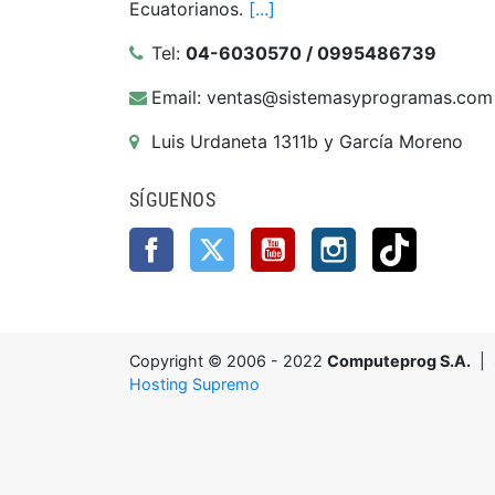
Ecuatorianos.
[...]
Tel:
04-6030570 / 0995486739
Email: ventas@sistemasyprogramas.com
Luis Urdaneta 1311b y García Moreno
SÍGUENOS
Facebook
Twitter
YouTube
Instagram
TikTok
Copyright © 2006 - 2022
Computeprog S.A.
| S
Hosting Supremo