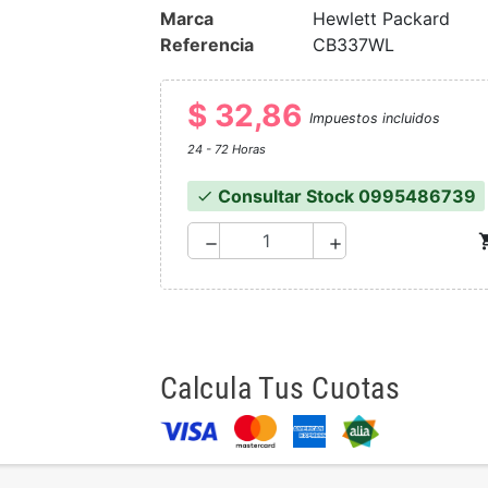
Marca
Hewlett Packard
Referencia
CB337WL
$ 32,86
Impuestos incluidos
24 - 72 Horas
Consultar Stock 0995486739
check
shoppi
remove
add
Calcula Tus Cuotas