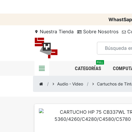
WhastSap
Nuestra Tienda
Sobre Nosotros
Co
location_on
FULL
view_headline
CATEGORÍAS
COMPUT
Audio - Video
Cartuchos de Tint
chevron_right
chevron_right