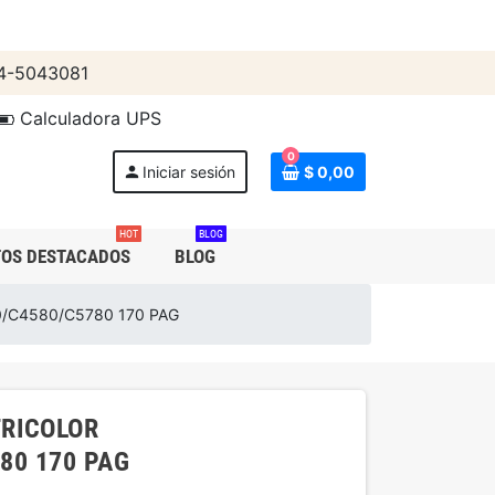
4-5043081
Calculadora UPS
0
person
Iniciar sesión
$ 0,00
HOT
BLOG
OS DESTACADOS
BLOG
/C4580/C5780 170 PAG
TRICOLOR
80 170 PAG