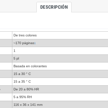
DESCRIPCIÓN
De tres colores
~170 páginas
1
1
5 pl
Basada en colorantes
15 a 30 ° C
15 a 35 ° C
o
De 20 a 80% HR
5 a 95% RH
116 x 36 x 141 mm