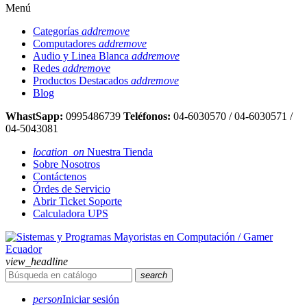
Menú
Categorías
add
remove
Computadores
add
remove
Audio y Linea Blanca
add
remove
Redes
add
remove
Productos Destacados
add
remove
Blog
WhastSapp:
0995486739
Teléfonos:
04-6030570 / 04-6030571 /
04-5043081
location_on
Nuestra Tienda
Sobre Nosotros
Contáctenos
Órdes de Servicio
Abrir Ticket Soporte
Calculadora UPS
view_headline
search
person
Iniciar sesión