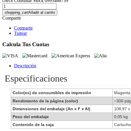
check
Consultar Stock 0995486739
shopping_cart
Añadir al carrito
Compartir
Compartir
Tuitear
Calcula Tus Cuotas
Descripción
Especificaciones
Color(es) de consumibles de impresión
Magent
Rendimiento de la página (color)
~300 pág
Dimensiones del embalaje (An x F x Al)
108,97 x
Peso del embalaje
0,05 kg
Contenido de la caja
Cartucho