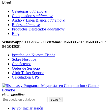
Menú
Categorías
add
remove
Computadores
add
remove
Audio y Linea Blanca
add
remove
Redes
add
remove
Productos Destacados
add
remove
Blog
WhastSapp:
0995486739
Teléfonos:
04-6030570 / 04-6030571 /
04-5043081
location_on
Nuestra Tienda
Sobre Nosotros
Contáctenos
Órdes de Servicio
Abrir Ticket Soporte
Calculadora UPS
view_headline
search
person
Iniciar sesión