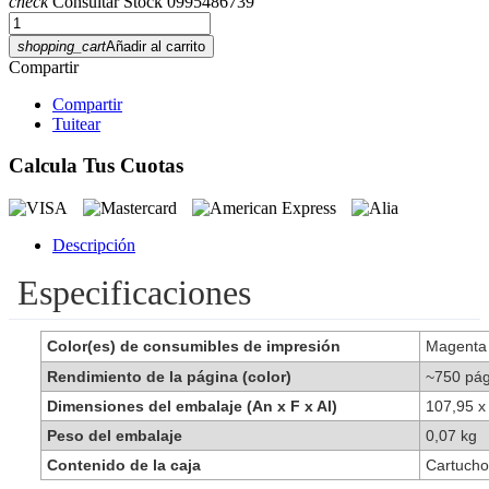
check
Consultar Stock 0995486739
shopping_cart
Añadir al carrito
Compartir
Compartir
Tuitear
Calcula Tus Cuotas
Descripción
Especificaciones
Color(es) de consumibles de impresión
Magent
Rendimiento de la página (color)
~750 pág
Dimensiones del embalaje (An x F x Al)
107,95 x
Peso del embalaje
0,07 kg
Contenido de la caja
Cartucho