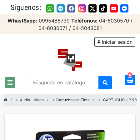
Síguenos:
WhastSapp:
0995486739
Teléfonos:
04-6030570 /
04-6030571 / 04-5043081
Iniciar sesión
person
0
view_headline
search
chevron_right
Audio - Video
chevron_right
Cartuchos de Tinta
chevron_right
CARTUCHO HP 920X