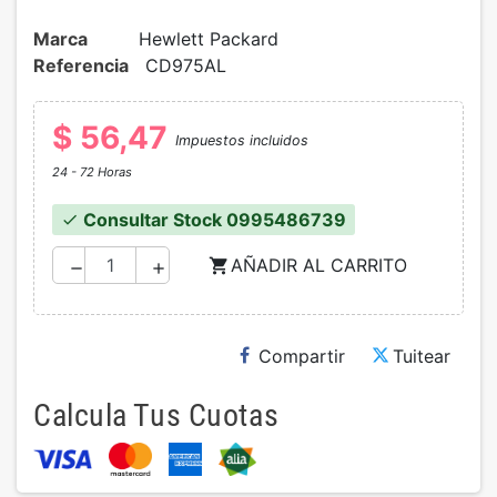
Marca
Hewlett Packard
Referencia
CD975AL
$ 56,47
Impuestos incluidos
24 - 72 Horas
Consultar Stock 0995486739
check
AÑADIR AL CARRITO
shopping_cart
remove
add
Compartir
Tuitear
Calcula Tus Cuotas