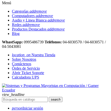
Menú
Categorías
add
remove
Computadores
add
remove
Audio y Linea Blanca
add
remove
Redes
add
remove
Productos Destacados
add
remove
Blog
WhastSapp:
0995486739
Teléfonos:
04-6030570 / 04-6030571 /
04-5043081
location_on
Nuestra Tienda
Sobre Nosotros
Contáctenos
Órdes de Servicio
Abrir Ticket Soporte
Calculadora UPS
view_headline
search
person
Iniciar sesión