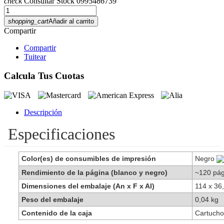
check
Consultar Stock 0995486739
shopping_cart
Añadir al carrito
Compartir
Compartir
Tuitear
Calcula Tus Cuotas
Descripción
Especificaciones
Color(es) de consumibles de impresión
Negro
Rendimiento de la página (blanco y negro)
~120 pág
Dimensiones del embalaje (An x F x Al)
114 x 36
Peso del embalaje
0,04 kg
Contenido de la caja
Cartucho