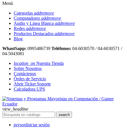
Menú
Categorías
add
remove
Computadores
add
remove
Audio y Linea Blanca
add
remove
Redes
add
remove
Productos Destacados
add
remove
Blog
WhastSapp:
0995486739
Teléfonos:
04-6030570 / 04-6030571 /
04-5043081
location_on
Nuestra Tienda
Sobre Nosotros
Contáctenos
Órdes de Servicio
Abrir Ticket Soporte
Calculadora UPS
view_headline
search
person
Iniciar sesión