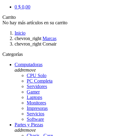
0
$ 0,00
Carrito
No hay más artículos en su carrito
Inicio
chevron_right
Marcas
chevron_right
Corsair
Categorías
Computadoras
add
remove
CPU Solo
PC Completa
Servidores
Gamer
Laptops
Monitores
Impresoras
Servicios
Software
Partes y Piezas
add
remove
Chasis - Case