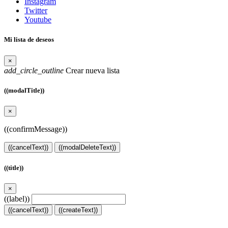
Instagram
Twitter
Youtube
Mi lista de deseos
×
add_circle_outline
Crear nueva lista
((modalTitle))
×
((confirmMessage))
((cancelText))
((modalDeleteText))
((title))
×
((label))
((cancelText))
((createText))