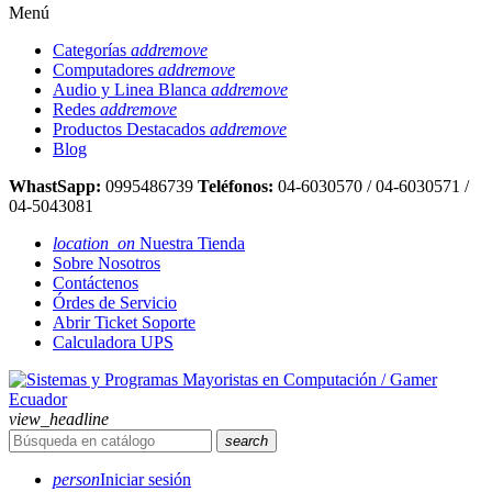
Menú
Categorías
add
remove
Computadores
add
remove
Audio y Linea Blanca
add
remove
Redes
add
remove
Productos Destacados
add
remove
Blog
WhastSapp:
0995486739
Teléfonos:
04-6030570 / 04-6030571 /
04-5043081
location_on
Nuestra Tienda
Sobre Nosotros
Contáctenos
Órdes de Servicio
Abrir Ticket Soporte
Calculadora UPS
view_headline
search
person
Iniciar sesión