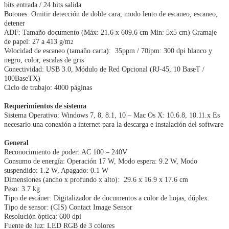
bits entrada / 24 bits salida
Botones: Omitir detección de doble cara, modo lento de escaneo, escaneo,
detener
ADF: Tamaño documento (Máx: 21.6 x 609.6 cm Min: 5x5 cm) Gramaje
de papel: 27 a 413 g/m
2
Velocidad de escaneo (tamaño carta): 35ppm / 70ipm: 300 dpi blanco y
negro, color, escalas de gris
Conectividad: USB 3.0, Módulo de Red Opcional (RJ-45, 10 BaseT /
100BaseTX)
Ciclo de trabajo: 4000 páginas
Requerimientos de sistema
Sistema Operativo: Windows 7, 8, 8.1, 10 – Mac Os X: 10.6.8, 10.11.x Es
necesario una conexión a internet para la descarga e instalación del software
General
Reconocimiento de poder: AC 100 – 240V
Consumo de energía: Operación 17 W, Modo espera: 9.2 W, Modo
suspendido: 1.2 W, Apagado: 0.1 W
Dimensiones (ancho x profundo x alto): 29.6 x 16.9 x 17.6 cm
Peso: 3.7 kg
Tipo de escáner: Digitalizador de documentos a color de hojas, dúplex.
Tipo de sensor: (CIS) Contact Image Sensor
Resolución óptica: 600 dpi
Fuente de luz: LED RGB de 3 colores