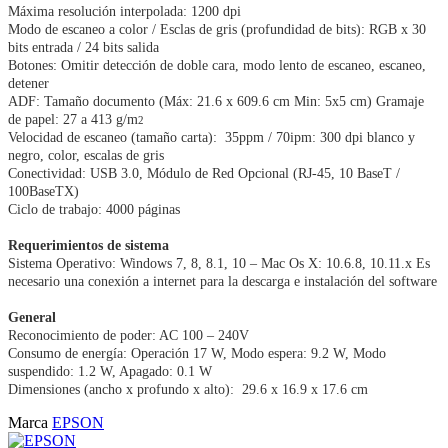
Máxima resolución interpolada: 1200 dpi
Modo de escaneo a color / Esclas de gris (profundidad de bits): RGB x 30
bits entrada / 24 bits salida
Botones: Omitir detección de doble cara, modo lento de escaneo, escaneo,
detener
ADF: Tamaño documento (Máx: 21.6 x 609.6 cm Min: 5x5 cm) Gramaje
de papel: 27 a 413 g/m
2
Velocidad de escaneo (tamaño carta): 35ppm / 70ipm: 300 dpi blanco y
negro, color, escalas de gris
Conectividad: USB 3.0, Módulo de Red Opcional (RJ-45, 10 BaseT /
100BaseTX)
Ciclo de trabajo: 4000 páginas
Requerimientos de sistema
Sistema Operativo: Windows 7, 8, 8.1, 10 – Mac Os X: 10.6.8, 10.11.x Es
necesario una conexión a internet para la descarga e instalación del software
General
Reconocimiento de poder: AC 100 – 240V
Consumo de energía: Operación 17 W, Modo espera: 9.2 W, Modo
suspendido: 1.2 W, Apagado: 0.1 W
Dimensiones (ancho x profundo x alto): 29.6 x 16.9 x 17.6 cm
Marca
EPSON