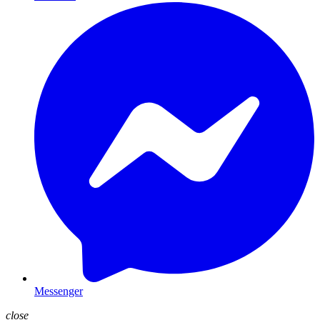
Messenger
close