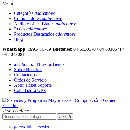
Menú
Categorías
add
remove
Computadores
add
remove
Audio y Linea Blanca
add
remove
Redes
add
remove
Productos Destacados
add
remove
Blog
WhastSapp:
0995486739
Teléfonos:
04-6030570 / 04-6030571 /
04-5043081
location_on
Nuestra Tienda
Sobre Nosotros
Contáctenos
Órdes de Servicio
Abrir Ticket Soporte
Calculadora UPS
view_headline
search
person
Iniciar sesión