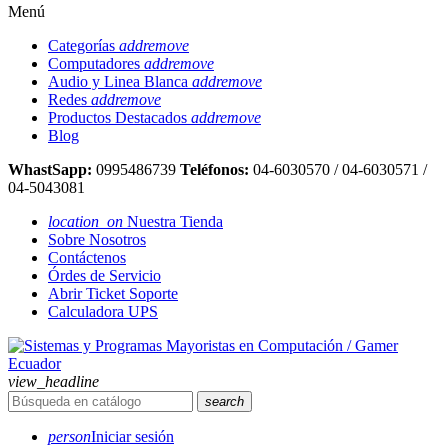
Menú
Categorías
add
remove
Computadores
add
remove
Audio y Linea Blanca
add
remove
Redes
add
remove
Productos Destacados
add
remove
Blog
WhastSapp:
0995486739
Teléfonos:
04-6030570 / 04-6030571 /
04-5043081
location_on
Nuestra Tienda
Sobre Nosotros
Contáctenos
Órdes de Servicio
Abrir Ticket Soporte
Calculadora UPS
view_headline
search
person
Iniciar sesión