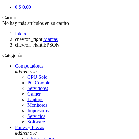
0
$ 0,00
Carrito
No hay más artículos en su carrito
Inicio
chevron_right
Marcas
chevron_right
EPSON
Categorías
Computadoras
add
remove
CPU Solo
PC Completa
Servidores
Gamer
Laptops
Monitores
Impresoras
Servicios
Software
Partes y Piezas
add
remove
Chasis - Case