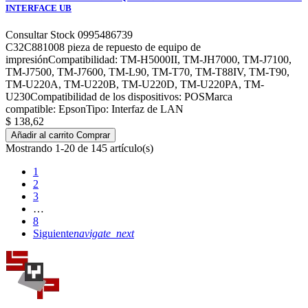
INTERFACE UB
Consultar Stock 0995486739
C32C881008 pieza de repuesto de equipo de
impresiónCompatibilidad: TM-H5000II, TM-JH7000, TM-J7100,
TM-J7500, TM-J7600, TM-L90, TM-T70, TM-T88IV, TM-T90,
TM-U220A, TM-U220B, TM-U220D, TM-U220PA, TM-
U230Compatibilidad de los dispositivos: POSMarca
compatible: EpsonTipo: Interfaz de LAN
$ 138,62
Añadir al carrito
Comprar
Mostrando 1-20 de 145 artículo(s)
1
2
3
…
8
Siguiente
navigate_next