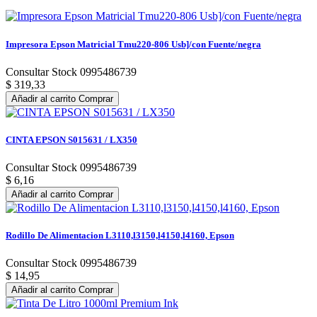
Impresora Epson Matricial Tmu220-806 Usb]/con Fuente/negra
Consultar Stock 0995486739
$ 319,33
Añadir al carrito
Comprar
CINTA EPSON S015631 / LX350
Consultar Stock 0995486739
$ 6,16
Añadir al carrito
Comprar
Rodillo De Alimentacion L3110,l3150,l4150,l4160, Epson
Consultar Stock 0995486739
$ 14,95
Añadir al carrito
Comprar