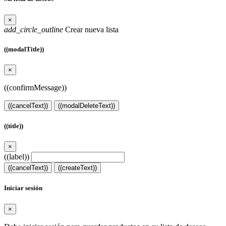
×
add_circle_outline
Crear nueva lista
((modalTitle))
×
((confirmMessage))
((cancelText))
((modalDeleteText))
((title))
×
((label))
((cancelText))
((createText))
Iniciar sesión
×