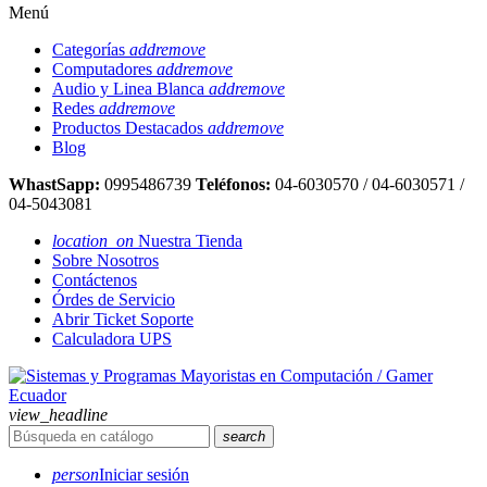
Menú
Categorías
add
remove
Computadores
add
remove
Audio y Linea Blanca
add
remove
Redes
add
remove
Productos Destacados
add
remove
Blog
WhastSapp:
0995486739
Teléfonos:
04-6030570 / 04-6030571 /
04-5043081
location_on
Nuestra Tienda
Sobre Nosotros
Contáctenos
Órdes de Servicio
Abrir Ticket Soporte
Calculadora UPS
view_headline
search
person
Iniciar sesión