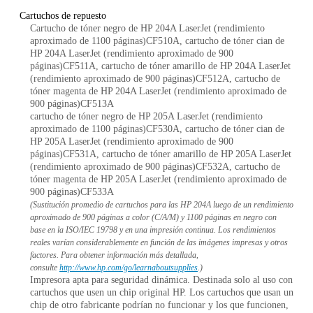
Cartuchos de repuesto
Cartucho de tóner negro de HP 204A LaserJet (rendimiento
aproximado de 1100 páginas)CF510A, cartucho de tóner cian de
HP 204A LaserJet (rendimiento aproximado de 900
páginas)CF511A, cartucho de tóner amarillo de HP 204A LaserJet
(rendimiento aproximado de 900 páginas)CF512A, cartucho de
tóner magenta de HP 204A LaserJet (rendimiento aproximado de
900 páginas)CF513A
cartucho de tóner negro de HP 205A LaserJet (rendimiento
aproximado de 1100 páginas)CF530A, cartucho de tóner cian de
HP 205A LaserJet (rendimiento aproximado de 900
páginas)CF531A, cartucho de tóner amarillo de HP 205A LaserJet
(rendimiento aproximado de 900 páginas)CF532A, cartucho de
tóner magenta de HP 205A LaserJet (rendimiento aproximado de
900 páginas)CF533A
(Sustitución promedio de cartuchos para las HP 204A luego de un rendimiento
aproximado de 900 páginas a color (C/A/M) y 1100 páginas en negro con
base en la ISO/IEC 19798 y en una impresión continua. Los rendimientos
reales varían considerablemente en función de las imágenes impresas y otros
factores. Para obtener información más detallada,
consulte
http://www.hp.com/go/learnaboutsupplies
.)
Impresora apta para seguridad dinámica. Destinada solo al uso con
cartuchos que usen un chip original HP. Los cartuchos que usan un
chip de otro fabricante podrían no funcionar y los que funcionen,