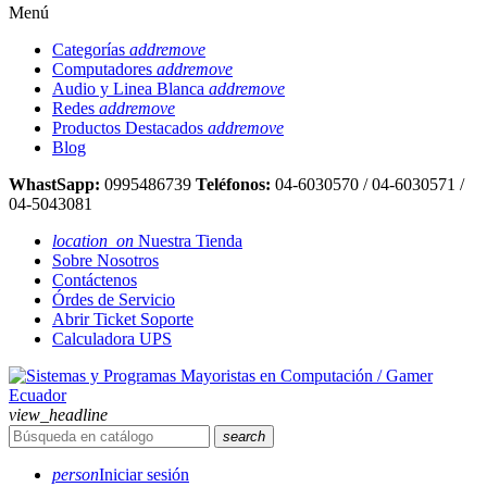
Menú
Categorías
add
remove
Computadores
add
remove
Audio y Linea Blanca
add
remove
Redes
add
remove
Productos Destacados
add
remove
Blog
WhastSapp:
0995486739
Teléfonos:
04-6030570 / 04-6030571 /
04-5043081
location_on
Nuestra Tienda
Sobre Nosotros
Contáctenos
Órdes de Servicio
Abrir Ticket Soporte
Calculadora UPS
view_headline
search
person
Iniciar sesión