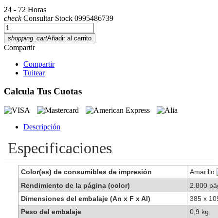
24 - 72 Horas
check
Consultar Stock 0995486739
shopping_cart
Añadir al carrito
Compartir
Compartir
Tuitear
Calcula Tus Cuotas
Descripción
Especificaciones
Color(es) de consumibles de impresión
Amarillo
Rendimiento de la página (color)
2.800 pá
Dimensiones del embalaje (An x F x Al)
385 x 1
Peso del embalaje
0,9 kg