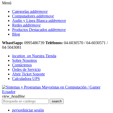
Menú
Categorías
add
remove
Computadores
add
remove
Audio y Linea Blanca
add
remove
Redes
add
remove
Productos Destacados
add
remove
Blog
WhastSapp:
0995486739
Teléfonos:
04-6030570 / 04-6030571 /
04-5043081
location_on
Nuestra Tienda
Sobre Nosotros
Contáctenos
Órdes de Servicio
Abrir Ticket Soporte
Calculadora UPS
view_headline
search
person
Iniciar sesión