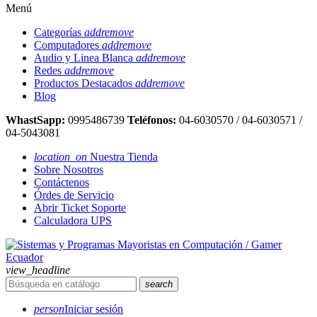
Menú
Categorías
add
remove
Computadores
add
remove
Audio y Linea Blanca
add
remove
Redes
add
remove
Productos Destacados
add
remove
Blog
WhastSapp:
0995486739
Teléfonos:
04-6030570 / 04-6030571 /
04-5043081
location_on
Nuestra Tienda
Sobre Nosotros
Contáctenos
Órdes de Servicio
Abrir Ticket Soporte
Calculadora UPS
view_headline
search
person
Iniciar sesión