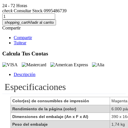
24 - 72 Horas
check
Consultar Stock 0995486739
shopping_cart
Añadir al carrito
Compartir
Compartir
Tuitear
Calcula Tus Cuotas
Descripción
Especificaciones
Color(es) de consumibles de impresión
Magent
Rendimiento de la página (color)
6.000 pá
Dimensiones del embalaje (An x F x Al)
390 x 1
Peso del embalaje
1,74 kg