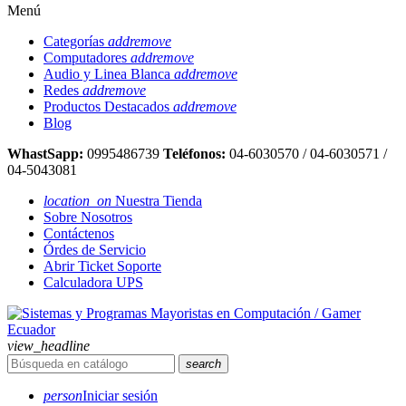
Menú
Categorías
add
remove
Computadores
add
remove
Audio y Linea Blanca
add
remove
Redes
add
remove
Productos Destacados
add
remove
Blog
WhastSapp:
0995486739
Teléfonos:
04-6030570 / 04-6030571 /
04-5043081
location_on
Nuestra Tienda
Sobre Nosotros
Contáctenos
Órdes de Servicio
Abrir Ticket Soporte
Calculadora UPS
view_headline
search
person
Iniciar sesión