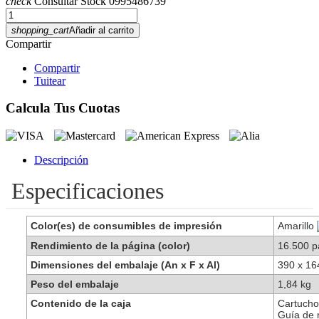
check
Consultar Stock 0995486739
shopping_cart
Añadir al carrito
Compartir
Compartir
Tuitear
Calcula Tus Cuotas
Descripción
Especificaciones
Color(es) de consumibles de impresión
Amarillo
Rendimiento de la página (color)
16.500 p
Dimensiones del embalaje (An x F x Al)
390 x 1
Peso del embalaje
1,84 kg
Contenido de la caja
Cartucho
Guía de 