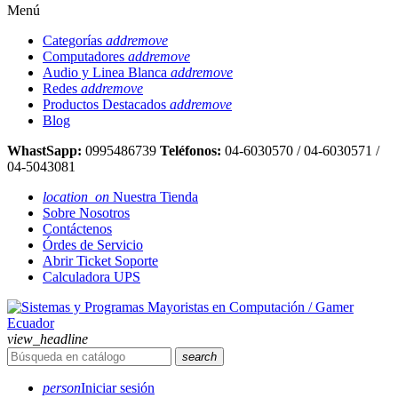
Menú
Categorías
add
remove
Computadores
add
remove
Audio y Linea Blanca
add
remove
Redes
add
remove
Productos Destacados
add
remove
Blog
WhastSapp:
0995486739
Teléfonos:
04-6030570 / 04-6030571 /
04-5043081
location_on
Nuestra Tienda
Sobre Nosotros
Contáctenos
Órdes de Servicio
Abrir Ticket Soporte
Calculadora UPS
view_headline
search
person
Iniciar sesión