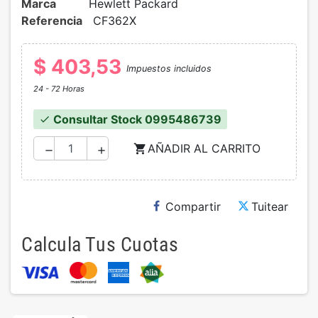
Marca
Hewlett Packard
Referencia
CF362X
$ 403,53
Impuestos incluidos
24 - 72 Horas
Consultar Stock 0995486739
check
AÑADIR AL CARRITO
shopping_cart
remove
add
Compartir
Tuitear
Calcula Tus Cuotas