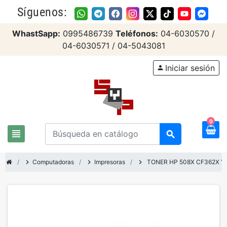
Síguenos:
WhastSapp:
0995486739
Teléfonos:
04-6030570 /
04-6030571 / 04-5043081
Iniciar sesión
person
0
view_headline
search
chevron_right
Computadoras
chevron_right
Impresoras
chevron_right
TONER HP 508X CF362X Y