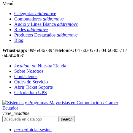
Menú
Categorías
add
remove
Computadores
add
remove
Audio y Linea Blanca
add
remove
Redes
add
remove
Productos Destacados
add
remove
Blog
WhastSapp:
0995486739
Teléfonos:
04-6030570 / 04-6030571 /
04-5043081
location_on
Nuestra Tienda
Sobre Nosotros
Contáctenos
Órdes de Servicio
Abrir Ticket Soporte
Calculadora UPS
view_headline
search
person
Iniciar sesión