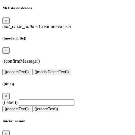
Mi lista de deseos
×
add_circle_outline
Crear nueva lista
((modalTitle))
×
((confirmMessage))
((cancelText))
((modalDeleteText))
((title))
×
((label))
((cancelText))
((createText))
Iniciar sesión
×