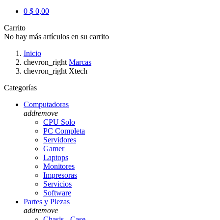
0
$ 0,00
Carrito
No hay más artículos en su carrito
Inicio
chevron_right
Marcas
chevron_right
Xtech
Categorías
Computadoras
add
remove
CPU Solo
PC Completa
Servidores
Gamer
Laptops
Monitores
Impresoras
Servicios
Software
Partes y Piezas
add
remove
Chasis - Case