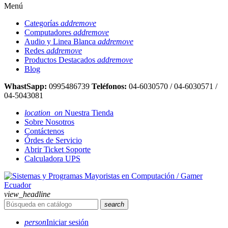
Menú
Categorías
add
remove
Computadores
add
remove
Audio y Linea Blanca
add
remove
Redes
add
remove
Productos Destacados
add
remove
Blog
WhastSapp:
0995486739
Teléfonos:
04-6030570 / 04-6030571 /
04-5043081
location_on
Nuestra Tienda
Sobre Nosotros
Contáctenos
Órdes de Servicio
Abrir Ticket Soporte
Calculadora UPS
view_headline
search
person
Iniciar sesión