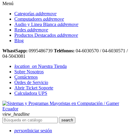
Menú
Categorías
add
remove
Computadores
add
remove
Audio y Linea Blanca
add
remove
Redes
add
remove
Productos Destacados
add
remove
Blog
WhastSapp:
0995486739
Teléfonos:
04-6030570 / 04-6030571 /
04-5043081
location_on
Nuestra Tienda
Sobre Nosotros
Contáctenos
Órdes de Servicio
Abrir Ticket Soporte
Calculadora UPS
view_headline
search
person
Iniciar sesión