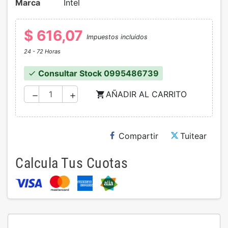
Marca
Intel
$ 616,07
Impuestos incluidos
24 - 72 Horas
Consultar Stock 0995486739
check
AÑADIR AL CARRITO
shopping_cart
remove
add
Compartir
Tuitear
Calcula Tus Cuotas