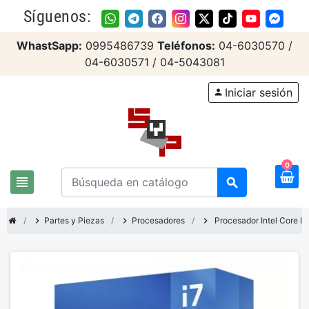
Síguenos:
WhastSapp:
0995486739
Teléfonos:
04-6030570 /
04-6030571 / 04-5043081
Iniciar sesión
person
0
view_headline
search
chevron_right
Partes y Piezas
chevron_right
Procesadores
chevron_right
Procesador Intel Core I