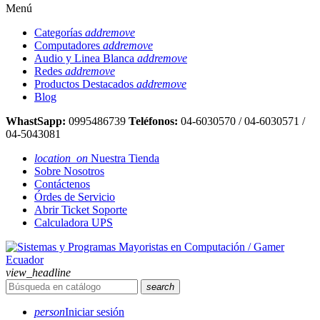
Menú
Categorías
add
remove
Computadores
add
remove
Audio y Linea Blanca
add
remove
Redes
add
remove
Productos Destacados
add
remove
Blog
WhastSapp:
0995486739
Teléfonos:
04-6030570 / 04-6030571 /
04-5043081
location_on
Nuestra Tienda
Sobre Nosotros
Contáctenos
Órdes de Servicio
Abrir Ticket Soporte
Calculadora UPS
view_headline
search
person
Iniciar sesión