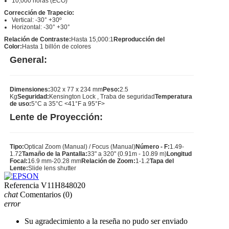
10,000 horas (ECO)
Corrección de Trapecio:
Vertical: -30° +30º
Horizontal: -30° +30°
Relación de Contraste:
Hasta 15,000:1
Reproducción del
Color:
Hasta 1 billón de colores
General:
Dimensiones:
302 x 77 x 234 mm
Peso:
2.5
Kg
Seguridad:
Kensington Lock , Traba de seguridad
Temperatura
de uso:
5°C a 35°C <41°F a 95°F>
Lente de Proyección:
Tipo:
Optical Zoom (Manual) / Focus (Manual)
Número - F:
1.49-
1.72
Tamaño de la Pantalla:
33" a 320" (0.91m - 10.89 m)
Longitud
Focal:
16.9 mm-20.28 mm
Relación de Zoom:
1-1.2
Tapa del
Lente:
Slide lens shutter
Referencia
V11H848020
chat
Comentarios
(0)
error
Su agradecimiento a la reseña no pudo ser enviado