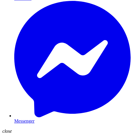
Messenger
close