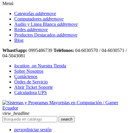
Menú
Categorías
add
remove
Computadores
add
remove
Audio y Linea Blanca
add
remove
Redes
add
remove
Productos Destacados
add
remove
Blog
WhastSapp:
0995486739
Teléfonos:
04-6030570 / 04-6030571 /
04-5043081
location_on
Nuestra Tienda
Sobre Nosotros
Contáctenos
Órdes de Servicio
Abrir Ticket Soporte
Calculadora UPS
view_headline
search
person
Iniciar sesión