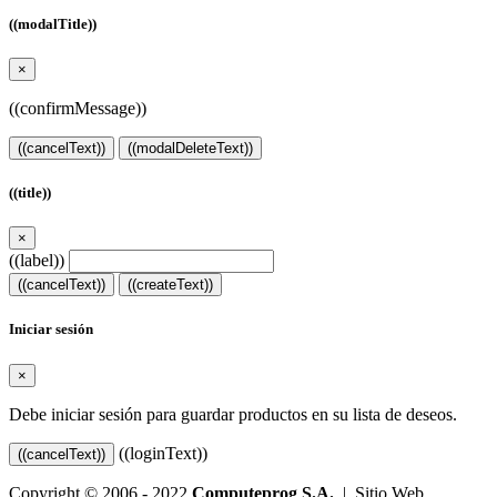
((modalTitle))
×
((confirmMessage))
((cancelText))
((modalDeleteText))
((title))
×
((label))
((cancelText))
((createText))
Iniciar sesión
×
Debe iniciar sesión para guardar productos en su lista de deseos.
((loginText))
((cancelText))
Copyright © 2006 - 2022
Computeprog S.A.
| Sitio Web