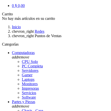
0
$ 0,00
Carrito
No hay más artículos en su carrito
Inicio
chevron_right
Redes
chevron_right
Puntos de Ventas
Categorías
Computadoras
add
remove
CPU Solo
PC Completa
Servidores
Gamer
Laptops
Monitores
Impresoras
Servicios
Software
Partes y Piezas
add
remove
Chasis - Case