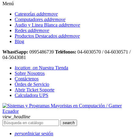
Menú
Categorías
add
remove
Computadores
add
remove
Audio y Linea Blanca
add
remove
Redes
add
remove
Productos Destacados
add
remove
Blog
WhastSapp:
0995486739
Teléfonos:
04-6030570 / 04-6030571 /
04-5043081
location_on
Nuestra Tienda
Sobre Nosotros
Contáctenos
Órdes de Servicio
Abrir Ticket Soporte
Calculadora UPS
view_headline
search
person
Iniciar sesión