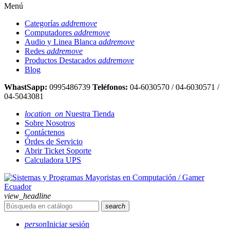
Menú
Categorías
add
remove
Computadores
add
remove
Audio y Linea Blanca
add
remove
Redes
add
remove
Productos Destacados
add
remove
Blog
WhastSapp:
0995486739
Teléfonos:
04-6030570 / 04-6030571 /
04-5043081
location_on
Nuestra Tienda
Sobre Nosotros
Contáctenos
Órdes de Servicio
Abrir Ticket Soporte
Calculadora UPS
view_headline
search
person
Iniciar sesión