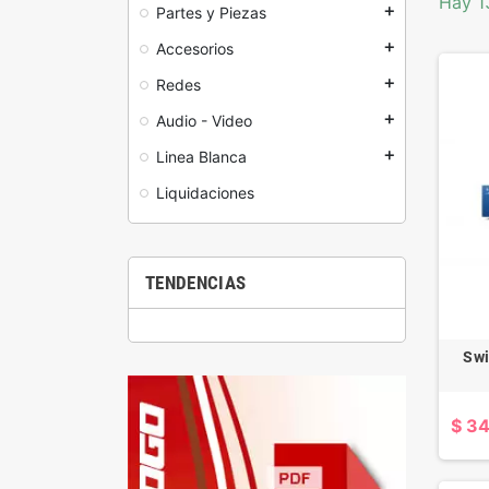
Hay 1
Partes y Piezas
add
Accesorios
add
Redes
add
Audio - Video
add
Linea Blanca
add
Liquidaciones
TENDENCIAS
Swi
$ 34