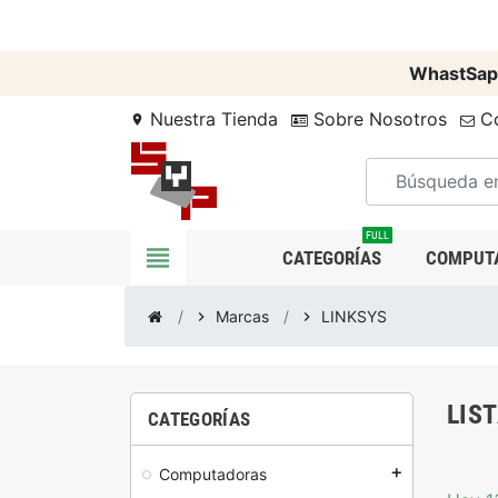
WhastSap
Nuestra Tienda
Sobre Nosotros
Co
location_on
FULL
view_headline
CATEGORÍAS
COMPUT
Marcas
LINKSYS
chevron_right
chevron_right
LIS
CATEGORÍAS
Computadoras
add