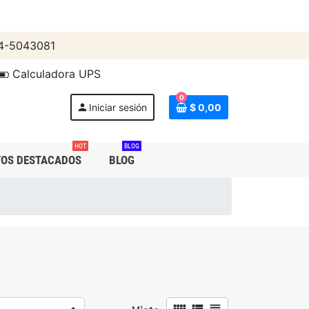
4-5043081
Calculadora UPS
0
person
Iniciar sesión
$ 0,00
HOT
BLOG
OS DESTACADOS
BLOG