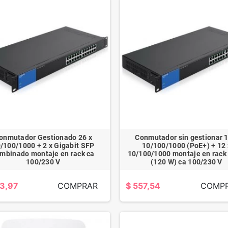
onmutador Gestionado 26 x
Conmutador sin gestionar 1
/100/1000 + 2 x Gigabit SFP
10/100/1000 (PoE+) + 12 
mbinado montaje en rack ca
10/100/1000 montaje en rack
SAMSUNG
MABE LAVADORA
100/230 V
(120 W) ca 100/230 V
LAVADORA/SECADORA
BLANCA
ELECTRICA TODO EN
AUTOMATICA 16
73,97
COMPRAR
$ 557,54
COMP
1 INVERTER/ 9KILOS
KILOS
$ 1.231,89
$ 501,56