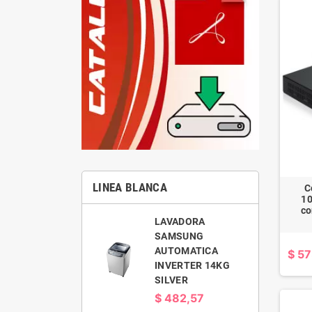
LINEA BLANCA
C
10
co
MABE LAVADORA
LAVADORA
BLANCA
SAMSUNG
AUTOMATICA 16
AUTOMATICA
$ 5
KILOS
INVERTER 14KG
SILVER
$ 501,56
$ 482,57