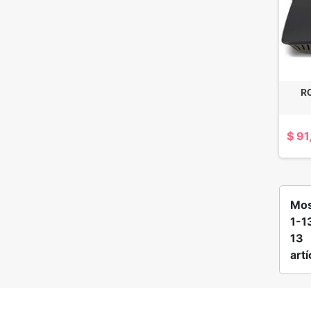
R
$ 91
Mos
1-1
13
artí