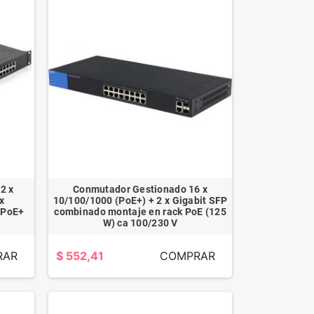
2 x
Conmutador Gestionado 16 x
x
10/100/1000 (PoE+) + 2 x Gigabit SFP
 PoE+
combinado montaje en rack PoE (125
LAVADORA
W) ca 100/230 V
SAMSUNG
AUTOMATICA
RAR
$ 552,41
COMPRAR
INVERTER 14KG
SILVER
$ 482,57