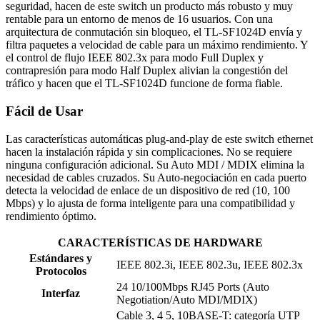
seguridad, hacen de este switch un producto más robusto y muy
rentable para un entorno de menos de 16 usuarios. Con una
arquitectura de conmutación sin bloqueo, el TL-SF1024D envía y
filtra paquetes a velocidad de cable para un máximo rendimiento. Y
el control de flujo IEEE 802.3x para modo Full Duplex y
contrapresión para modo Half Duplex alivian la congestión del
tráfico y hacen que el TL-SF1024D funcione de forma fiable.
Fácil de Usar
Las características automáticas plug-and-play de este switch ethernet
hacen la instalación rápida y sin complicaciones. No se requiere
ninguna configuración adicional. Su Auto MDI / MDIX elimina la
necesidad de cables cruzados. Su Auto-negociación en cada puerto
detecta la velocidad de enlace de un dispositivo de red (10, 100
Mbps) y lo ajusta de forma inteligente para una compatibilidad y
rendimiento óptimo.
CARACTERÍSTICAS DE HARDWARE
Estándares y
IEEE 802.3i, IEEE 802.3u, IEEE 802.3x
Protocolos
24 10/100Mbps RJ45 Ports (Auto
Interfaz
Negotiation/Auto MDI/MDIX)
Cable 3, 4 5, 10BASE-T: categoría UTP