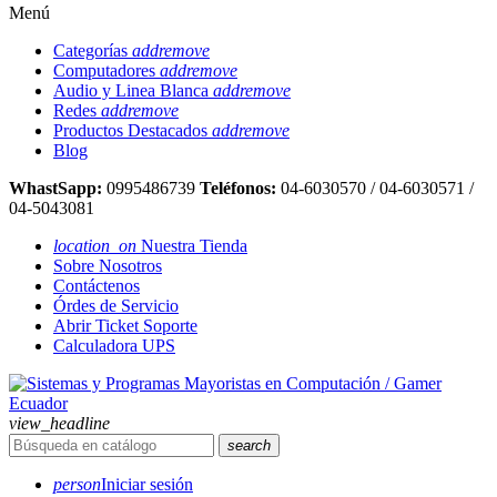
Menú
Categorías
add
remove
Computadores
add
remove
Audio y Linea Blanca
add
remove
Redes
add
remove
Productos Destacados
add
remove
Blog
WhastSapp:
0995486739
Teléfonos:
04-6030570 / 04-6030571 /
04-5043081
location_on
Nuestra Tienda
Sobre Nosotros
Contáctenos
Órdes de Servicio
Abrir Ticket Soporte
Calculadora UPS
view_headline
search
person
Iniciar sesión