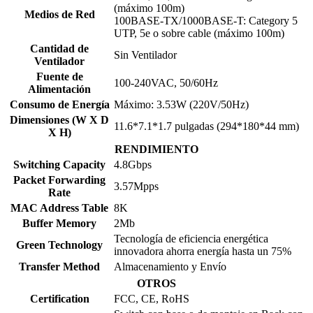
(máximo 100m)
Medios de Red
100BASE-TX/1000BASE-T: Category 5
UTP, 5e o sobre cable (máximo 100m)
Cantidad de
Sin Ventilador
Ventilador
Fuente de
100-240VAC, 50/60Hz
Alimentación
Consumo de Energía
Máximo: 3.53W (220V/50Hz)
Dimensiones (W X D
11.6*7.1*1.7 pulgadas (294*180*44 mm)
X H)
RENDIMIENTO
Switching Capacity
4.8Gbps
Packet Forwarding
3.57Mpps
Rate
MAC Address Table
8K
Buffer Memory
2Mb
Tecnología de eficiencia energética
Green Technology
innovadora ahorra energía hasta un 75%
Transfer Method
Almacenamiento y Envío
OTROS
Certification
FCC, CE, RoHS