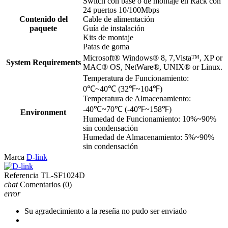
Switch con base o de montaje en Rack con
24 puertos 10/100Mbps
Contenido del
Cable de alimentación
paquete
Guía de instalación
Kits de montaje
Patas de goma
Microsoft® Windows® 8, 7,Vista™, XP or
System Requirements
MAC® OS, NetWare®, UNIX® or Linux.
Temperatura de Funcionamiento:
0℃~40℃ (32℉~104℉)
Temperatura de Almacenamiento:
-40℃~70℃ (-40℉~158℉)
Environment
Humedad de Funcionamiento: 10%~90%
sin condensación
Humedad de Almacenamiento: 5%~90%
sin condensación
Marca
D-link
Referencia
TL-SF1024D
chat
Comentarios
(0)
error
Su agradecimiento a la reseña no pudo ser enviado