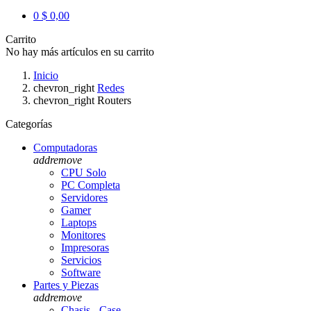
0
$ 0,00
Carrito
No hay más artículos en su carrito
Inicio
chevron_right
Redes
chevron_right
Routers
Categorías
Computadoras
add
remove
CPU Solo
PC Completa
Servidores
Gamer
Laptops
Monitores
Impresoras
Servicios
Software
Partes y Piezas
add
remove
Chasis - Case