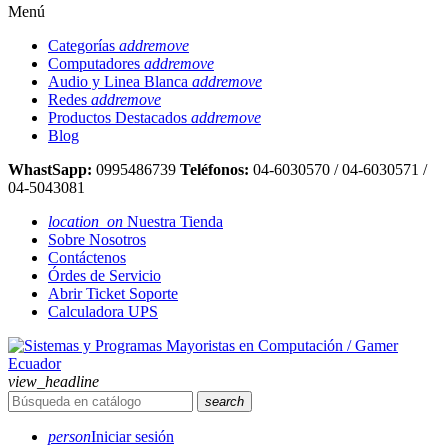
Menú
Categorías
add
remove
Computadores
add
remove
Audio y Linea Blanca
add
remove
Redes
add
remove
Productos Destacados
add
remove
Blog
WhastSapp:
0995486739
Teléfonos:
04-6030570 / 04-6030571 /
04-5043081
location_on
Nuestra Tienda
Sobre Nosotros
Contáctenos
Órdes de Servicio
Abrir Ticket Soporte
Calculadora UPS
view_headline
search
person
Iniciar sesión