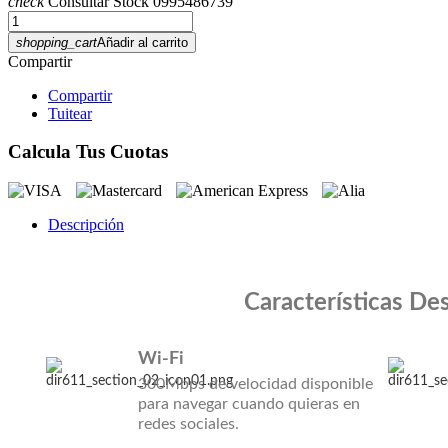
check
Consultar Stock 0995486739
shopping_cart
Añadir al carrito
Compartir
Compartir
Tuitear
Calcula Tus Cuotas
Descripción
Características De
Wi-Fi
300Mbps de velocidad disponible
para navegar cuando quieras en
redes sociales.