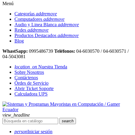
Menú
Categorías
add
remove
Computadores
add
remove
Audio y Linea Blanca
add
remove
Redes
add
remove
Productos Destacados
add
remove
Blog
WhastSapp:
0995486739
Teléfonos:
04-6030570 / 04-6030571 /
04-5043081
location_on
Nuestra Tienda
Sobre Nosotros
Contáctenos
Órdes de Servicio
Abrir Ticket Soporte
Calculadora UPS
view_headline
search
person
Iniciar sesión