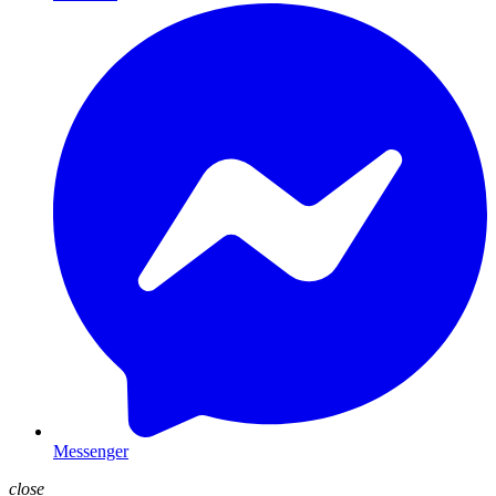
Messenger
close