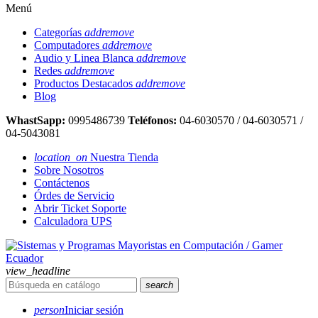
Menú
Categorías
add
remove
Computadores
add
remove
Audio y Linea Blanca
add
remove
Redes
add
remove
Productos Destacados
add
remove
Blog
WhastSapp:
0995486739
Teléfonos:
04-6030570 / 04-6030571 /
04-5043081
location_on
Nuestra Tienda
Sobre Nosotros
Contáctenos
Órdes de Servicio
Abrir Ticket Soporte
Calculadora UPS
view_headline
search
person
Iniciar sesión