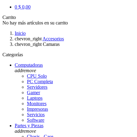
0
$ 0,00
Carrito
No hay más artículos en su carrito
Inicio
chevron_right
Accesorios
chevron_right
Camaras
Categorías
Computadoras
add
remove
CPU Solo
PC Completa
Servidores
Gamer
Laptops
Monitores
Impresoras
Servicios
Software
Partes y Piezas
add
remove
Chasis - Case