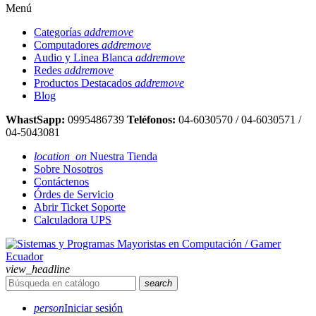
Menú
Categorías
add
remove
Computadores
add
remove
Audio y Linea Blanca
add
remove
Redes
add
remove
Productos Destacados
add
remove
Blog
WhastSapp:
0995486739
Teléfonos:
04-6030570 / 04-6030571 /
04-5043081
location_on
Nuestra Tienda
Sobre Nosotros
Contáctenos
Órdes de Servicio
Abrir Ticket Soporte
Calculadora UPS
view_headline
search
person
Iniciar sesión